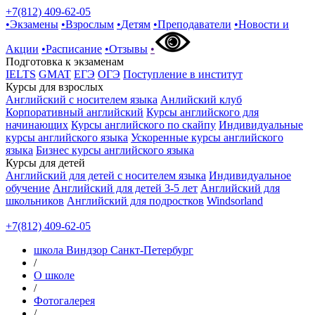
+7(812) 409-62-05
•
Экзамены
•
Взрослым
•
Детям
•
Преподаватели
•
Новости и
Акции
•
Расписание
•
Отзывы
•
Подготовка к экзаменам
IELTS
GMAT
ЕГЭ
ОГЭ
Поступление в институт
Курсы для взрослых
Английский с носителем языка
Анлийский клуб
Корпоративный английский
Курсы английского для
начинающих
Курсы английского по скайпу
Индивидуальные
курсы английского языка
Ускоренные курсы английского
языка
Бизнес курсы английского языка
Курсы для детей
Английский для детей с носителем языка
Индивидуальное
обучение
Английский для детей 3-5 лет
Английский для
школьников
Английский для подростков
Windsorland
+7(812) 409-62-05
школа Виндзор Санкт-Петербург
/
О школе
/
Фотогалерея
/