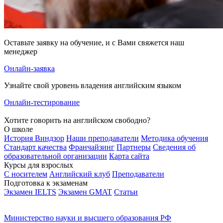
Оставьте заявку на обучение, и с Вами свяжется наш
менеджер
Онлайн-заявка
Узнайте свой уровень владения английским языком
Онлайн-тестирование
Хотите говорить на английском свободно?
О школе
История Виндзор
Наши преподаватели
Методика обучения
Стандарт качества
Франчайзинг
Партнеры
Сведения об
образовательной организации
Карта сайта
Курсы для взрослых
С носителем
Английский клуб
Преподаватели
Подготовка к экзаменам
Экзамен IELTS
Экзамен GMAT
Статьи
Министерство науки и высшего образования РФ